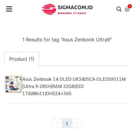
0
1 Results for tag "Asus Zenbook Ultra9"
Product (1)
Asus Zenbook 14 OLED UX3405CA-OLEDS9311M
[Ultra 9-285H|RAM 32GB|SSD
1TB|Win11|OHS24+365
1