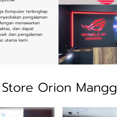
nja Komputer terlengkap
menyediakan pengalaman
 dengan menawarkan
litas, dan dapat
rbaik dan pengalaman
as utama kami.
 Store Orion Mangg