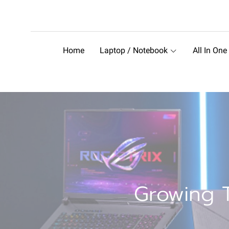
Home
Laptop / Notebook
All In One
Growing T