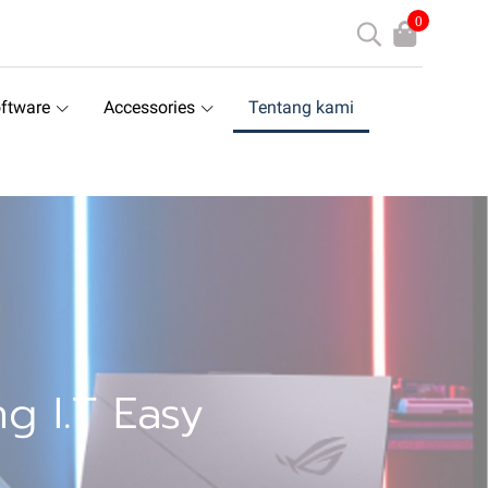
0
ftware
Accessories
Tentang kami
g I.T Easy