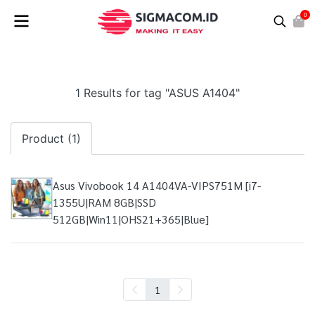
0
1 Results for tag "ASUS A1404"
Product (1)
Asus Vivobook 14 A1404VA-VIPS751M [i7-
1355U|RAM 8GB|SSD
512GB|Win11|OHS21+365|Blue]
1