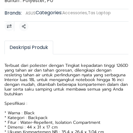
Bahan : Polyester, PU
Categories:
Brands:
Accessories
,
Tas Laptop
ASUS
Share
Deskripsi Produk
Terbuat dari poliester dengan Tingkat kepadatan tinggi 1260D
yang tahan air dan tahan goresan, dilengkapi dengan
resleting tahan air untuk perlindungan nyata yang serbaguna
Interior luas 18L untuk mengangkut notebook hingga 16 inci
dengan mudah, ditambah beberapa kompartemen dalam dan
luar serta saku samping untuk membawa semua yang Anda
butuhkan
Spesifikasi :
* Warna : Black
* Kategori : Backpack
* Fitur : Water-Repellent, Isolation Compartment
* Dimensi : 44 x 31 x 17 cm
* Ukuran Kompartemen NB : 35.4 x 26.4 x 3.04 cm