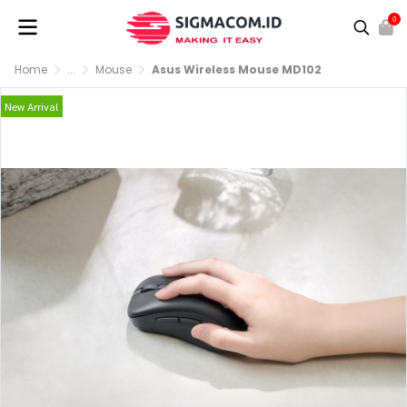
0
Home
...
Mouse
Asus Wireless Mouse MD102
New Arrival