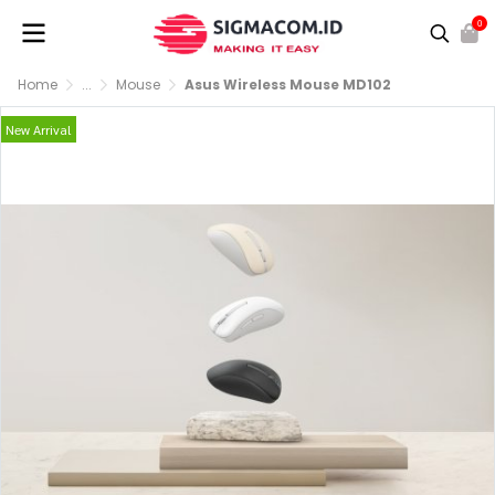
0
Home
...
Mouse
Asus Wireless Mouse MD102
New Arrival