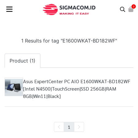
0
1 Results for tag "E1600WKAT-BD182WF"
Product (1)
Asus ExpertCenter PC AIO E1600WKAT-BD182WF
[Intel N4500|TouchScreen|SSD 256GB|RAM
8GB|Win11|Black]
1