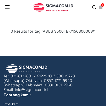
0
0 Results for tag "ASUS S500TE-715030000W"
Tel: 021-6122801 / 6122530 / 30005273
(Whatsapp) Oktaviani 0857 1771 5920
(Whatsapp) Febriyanti 0831 8131 2960
Email: info@sigmacom.id
Tentang kami :
Profil kami