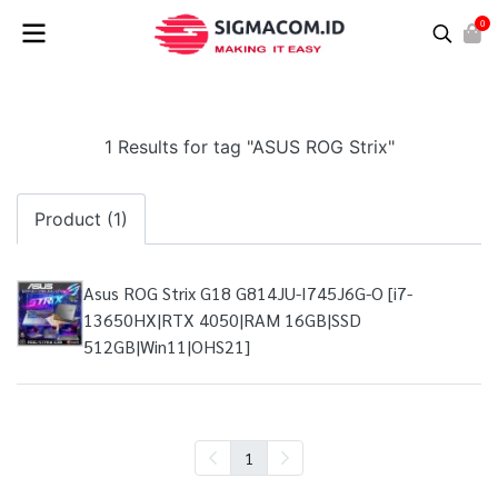
0
1 Results for tag "ASUS ROG Strix"
Product (1)
Asus ROG Strix G18 G814JU-I745J6G-O [i7-
13650HX|RTX 4050|RAM 16GB|SSD
512GB|Win11|OHS21]
1