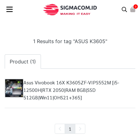
0
1 Results for tag "ASUS K3605"
Product (1)
Asus Vivobook 16X K3605ZF-VIPS552M [i5-
12500H|RTX 2050|RAM 8GB|SSD
512GB|Win11|OHS21+365]
1