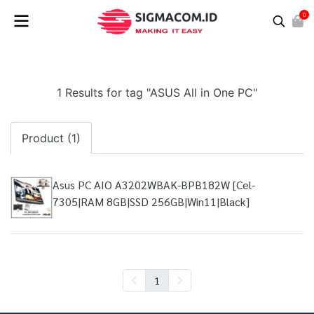
0
1 Results for tag "ASUS All in One PC"
Product (1)
Asus PC AIO A3202WBAK-BPB182W [Cel-
7305|RAM 8GB|SSD 256GB|Win11|Black]
1