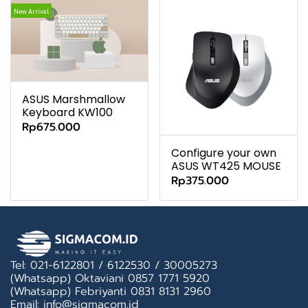
New Arrival
ASUS Marshmallow
Keyboard KW100
Rp675.000
Configure your own
ASUS WT425 MOUSE
Rp375.000
Tel: 021-6122801 / 6122530 / 30005273
(Whatsapp) Oktaviani 0857 1771 5920
(Whatsapp) Febriyanti 0831 8131 2960
Email: info@sigmacom.id