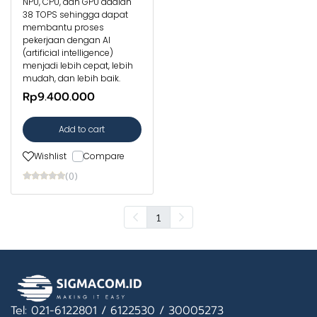
NPU, CPU, dan GPU adalah
38 TOPS sehingga dapat
membantu proses
pekerjaan dengan AI
(artificial intelligence)
menjadi lebih cepat, lebih
mudah, dan lebih baik.
Rp9.400.000
Add to cart
Wishlist
Compare
(0)
1
Tel: 021-6122801 / 6122530 / 30005273