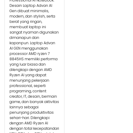
Professional AI Notebook.
Desain Laptop Advan AI
Gen dibuat minimalis,
modern, dan stylish, serta
berat yang ringan,
membuat laptop ini
sangat nyaman digunakan
dimanapun dan
kapanpun. Laptop Advan
AI GEN menggunakan
processor AMD ryzen 7
8845HS memiliki performa
yang luar biasa dan
dilengkapi dengan AMD
Ryzen AI yang dapat
menunjang pekerjaan
professional, seperti
programing, content
creator, IT, desain, bermain
game, dan banyak aktivitas
lainnya sebagai
penunjang produktivitas
sehari-hari. Dilengkapi
dengan AMD Ryzen AI
dengan total kecepatandari