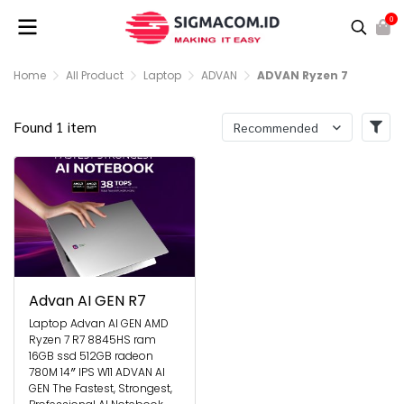
0
Home
All Product
Laptop
ADVAN
ADVAN Ryzen 7
Found 1 item
Recommended
Advan AI GEN R7
Laptop Advan AI GEN AMD
Ryzen 7 R7 8845HS ram
16GB ssd 512GB radeon
780M 14″ IPS W11 ADVAN AI
GEN The Fastest, Strongest,